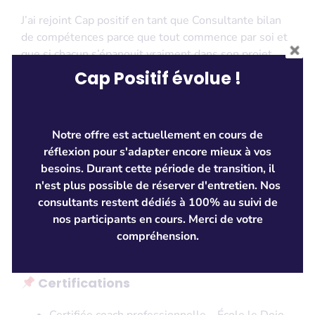
J’ai rejoint Cap positif en tant que Consultante bilan
de compétences parce que tout commence par soi et
que si chacun s’épanouit vraiment dans son projet
professionnel alors un cercle vertueux peut
Cap Positif évolue !
s’enclencher pour libérer les potentiels au service
d’un monde plus durable et plus sain ! J’ai eu envie à
mon niveau de contribuer aux enjeux de la transition
Notre offre est actuellement en cours de
écologique et du développement durable en
réflexion pour s'adapter encore mieux à vos
accompagnant le changement professionnel de celles
besoins. Durant cette période de transition, il
et ceux qui souhaitent réaliser une reconversion vers
n'est plus possible de réserver d'entretien. Nos
un projet à impact !
consultants restent dédiés à 100% au suivi de
Libérer les talents et les potentiels de celles et ceux
nos participants en cours. Merci de votre
qui veulent changer le monde.
compréhension.
Certifications
Certifiée coach professionnelle – École le Dojo