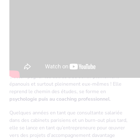
À propos d’Eléonore
SON RÊVE
: Que le monde de l’école et du travail
soient des lieux d’épanouissement et de coopération
vertueuse pour chaque individu !
Après plusieurs années dans la communication et le
milieu culturel, Eléonore ressent rapidement l’envie
d’accompagner les autres à se sentir pleinement
épanouis et surtout pleinement eux-mêmes ! Elle
reprend le chemin des études, se forme en
psychologie puis au coaching professionnel
.
Quelques années en tant que consultante salariée
dans des cabinets parisiens et un burn-out plus tard,
elle se lance en tant qu’entrepreneure pour œuvrer
vers des projets d’accompagnement davantage