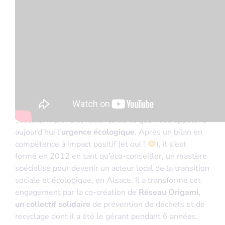
À propos de Jérôme
Curieux et ouvert d’esprit, Jérôme est parti à la
découverte du monde, a étudié et travaillé dans
différents pays. Il a aujourd’hui un fils bilingue de 13
ans.
2006, l’année où sa représentation du monde a
basculé. Il prend conscience de ce que nous appelons
aujourd’hui l’
urgence écologique
. Après un bilan en
compétence à impact positif (et oui !
), il s’est
formé en 2012
en tant qu’éco-conseiller, un mastère
spécialisé pour devenir un acteur local de la transition
sociale et écologique, en Alsace. Il a transformé cet
engagement par la co-création de
Réseau Origami,
un collectif solidaire
de prévention de déchets et de
recyclage dont il a été le gérant pendant 6 années.