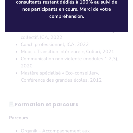
consultants restent dédiés à 100% au suivi de
nos participants en cours. Merci de votre
Certifications
compréhension.
Animateur en cohésion d’équipe et coaching
collectif, ICA, 2022
Coach professionnel, ICA, 2022
Mooc « Transition intérieure », Colibri, 2021
Communication non violente (modules 1,2,3),
2020
Mastère spécialisé « Eco-conseiller»,
Conférence des grandes écoles, 2012
Formation et parcours
Parcours
Organik – Accompagnement aux